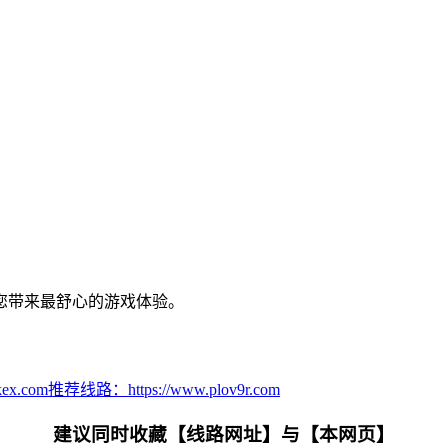
您带来最舒心的游戏体验。
kex.com
推荐线路：
https://www.plov9r.com
建议同时收藏【线路网址】与【本网页】