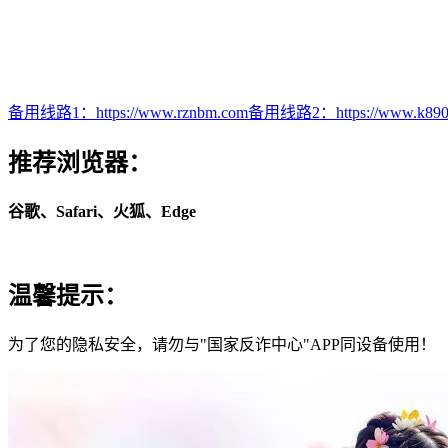
备用线路
1
：
https://www.rznbm.com
备用线路
2
：
https://www.k89
推荐浏览器：
谷歌、Safari、火狐、Edge
温馨提示：
为了您的隐私安全，请勿与"国家反诈中心"APP同设备使用！