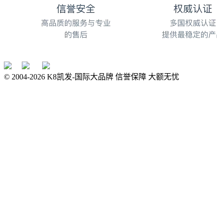
© 2004-
2026
K8凯发-国际大品牌 信誉保障 大额无忧