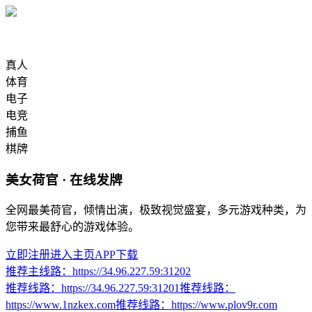
真人
体育
电子
电竞
捕鱼
棋牌
美女荷官 · 在线发牌
全网最美荷官，倾情出演，极致视觉盛宴，多元游戏种类，为
您带来最舒心的游戏体验。
立即注册
进入主页
APP下载
推荐主线路：
https://34.96.227.59:31202
推荐线路：
https://34.96.227.59:31201
推荐线路：
https://www.1nzkex.com
推荐线路：
https://www.plov9r.com