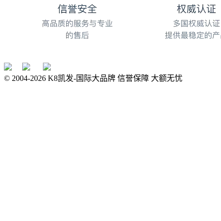
© 2004-
2026
K8凯发-国际大品牌 信誉保障 大额无忧