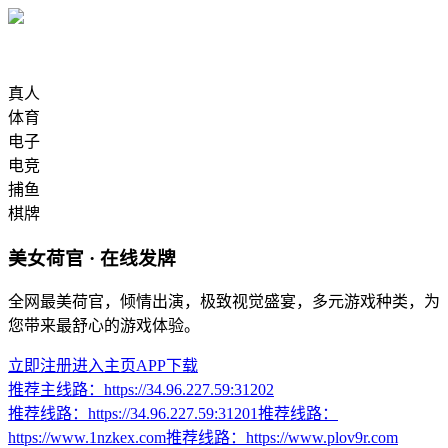
真人
体育
电子
电竞
捕鱼
棋牌
美女荷官 · 在线发牌
全网最美荷官，倾情出演，极致视觉盛宴，多元游戏种类，为
您带来最舒心的游戏体验。
立即注册
进入主页
APP下载
推荐主线路：
https://34.96.227.59:31202
推荐线路：
https://34.96.227.59:31201
推荐线路：
https://www.1nzkex.com
推荐线路：
https://www.plov9r.com