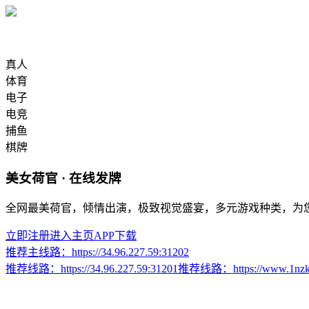
真人
体育
电子
电竞
捕鱼
棋牌
美女荷官 · 在线发牌
全网最美荷官，倾情出演，极致视觉盛宴，多元游戏种类，为
立即注册
进入主页
APP下载
推荐主线路：
https://34.96.227.59:31202
推荐线路：
https://34.96.227.59:31201
推荐线路：
https://www.1nz